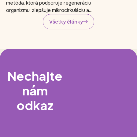
metóda, ktorá podporuje regeneráciu
organizmu, zlepšuje mikrocirkuláciu a
pomáha pri chronickej únave, strese a
Všetky články
oslabení imunity. Zistite, ako fungujú
ozónové infúzie, pre koho sú vhodné,
aké majú benefity a kedy je dôležité
lekárske vyšetrenie pred zákrokom.
Nechajte
nám
odkaz