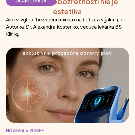
Krása bez obozretnosti nie je
OČAMI LEKÁRA
estetika
Ako si vybrať bezpečné miesto na botox a výplne pier
Autorka: Dr. Alexandra Kostenko, vedúca lekárka BS
Kliniky
NOVINKA V KLINIKE