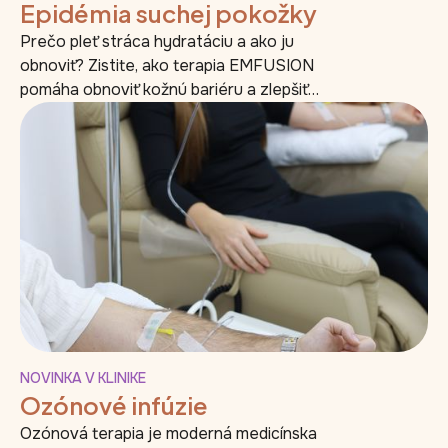
Epidémia suchej pokožky
Prečo pleť stráca hydratáciu a ako ju
obnoviť? Zistite, ako terapia EMFUSION
pomáha obnoviť kožnú bariéru a zlepšiť
kvalitu pleti v BS KLINIKE v Bratislave.
NOVINKA V KLINIKE
Ozónové infúzie
Ozónová terapia je moderná medicínska